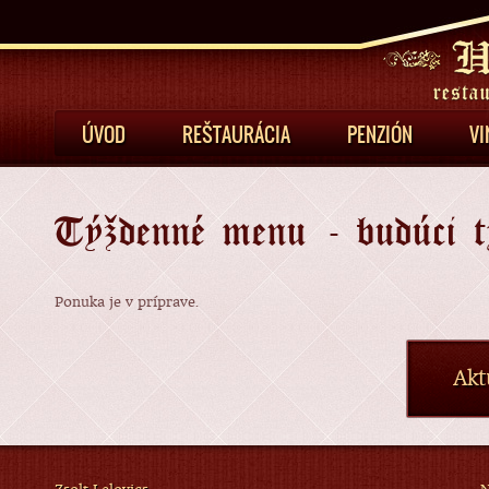
Jump
ÚVOD
REŠTAURÁCIA
PENZIÓN
VI
Týždenné menu - budúci t
Ponuka je v príprave.
Akt