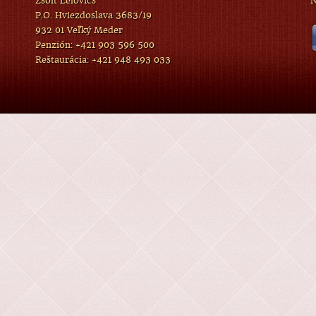
Zsolt Lelovics
N
P.O. Hviezdoslava 3683/19
932 01 Veľký Meder
Penzión: +421 903 596 500
Reštaurácia: +421 948 493 033