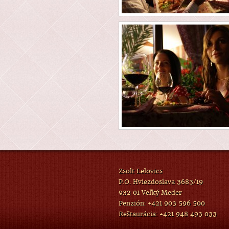
Zsolt Lelovics
P.O. Hviezdoslava 3683/19
932 01 Veľký Meder
Penzión: +421 903 596 500
Reštaurácia: +421 948 493 033